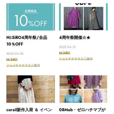
Ni:SiRO4周年祭/全品
4周年祭開催☆★
10％OFF
2022.04.21
Ni:SiRO
2022.04.28
ジョイナステラス二俣川
Ni:SiRO
ジョイナステラス二俣川
corail新作入荷 ＆ イベン
08Mab・ゼロハチマブが